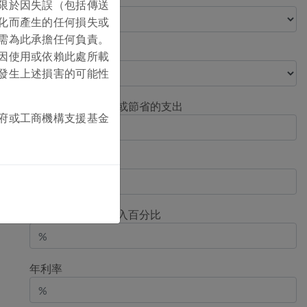
限於因失誤（包括傳送
化而產生的任何損失或
需為此承擔任何負責。
貸款用途
因使用或依賴此處所載
發生上述損害的可能性
項目每月平均收入或節省的支出
府或工商機構支援基金
項目平均運營費用
每月用於還款的收入百分比
年利率