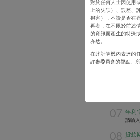
對於任何人士因使用
請輸
上的失誤）、誤差、
損害），不論是否在
03
貸款
再者，在不限於前述
請輸
的資訊而產生的特殊
04
亦然。
項目
請輸
在此計算機內表達的
評審委員會的觀點。
05
項目
請輸
06
每月
請輸
07
年利
請輸
08
貸款