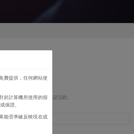
免費提供，任何網站使
對於計算機所使用的假
或協助使用者進行任何借貸活動。
述或保證。
項目時間 (月數)::
果能否準確反映現在或
項目類型: