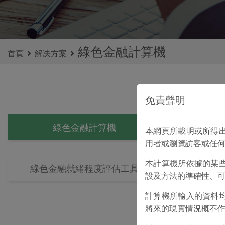
綠色金融計算機
首頁
解决方案
免責聲明
綠色金融計算機
綠色項目信
本網頁所載明或所得
用者或瀏覽訪客或任
本計算機所依據的某
此信貸評分計
綠色金融就緒程度評估工具
設及方法的準確性、
01
項目
計算機所輸入的資料
請輸入
將來的現實情況概不
02
項目