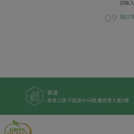
請輸入
09
按計
香港
香港上環,干諾道中64號,廠商會大廈5樓