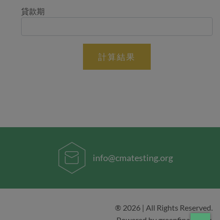
貸款期
info@cmatesting.org
® 2026 | All Rights Reserved.
Powered by greenfinance.hk