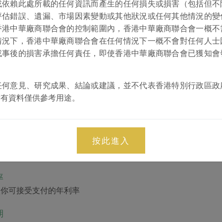
或依賴此處所載的任何資訊而產生的任何損失或損害（包括但不
入項目類型
評估錯誤、遺漏、市場因素變動或其他狀況或任何其他情況的變
香港中華廠商聯合會的控制範圍內，香港中華廠商聯合會一概不
用途
情況下，香港中華廠商聯合會在任何情況下一概不會對任何人士
入你打算如何運用這筆貸款
或事後的損害承擔任何責任，即使香港中華廠商聯合會已獲知會
每月平均收入或節省的支出
入項目的平均每月所得收入或已節省的支出
任何意見、研究成果、結論或建議，並不代表香港特別行政區政
所有資料僅供參考用途。
平均運營費用
入項目平均每月所需的運營費用
用於還款的收入百分比
按此進入
入每月計劃還款金額佔項目平均收入的百分比
率
入你可接受支付的年利率
期